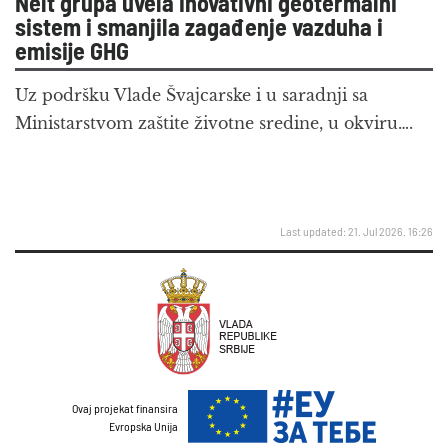
Nelt grupa uvela inovativni geotermalni
sistem i smanjila zagađenje vazduha i
emisije GHG
Uz podršku Vlade Švajcarske i u saradnji sa
Ministarstvom zaštite životne sredine, u okviru….
Last updated: 21. Jul 2026. 16:26
Ovaj projekat finansira
Evropska Unija