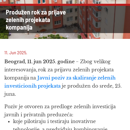
Produžen rok za prijave
zelenih projekata
kompanija
11. Jun 2025.
Beograd, 11. jun 2025. godine
− Zbog velikog
interesovanja, rok za prijavu zelenih projekata
kompanija na
Javni poziv za skaliranje zelenih
investicionih projekata
je produžen do srede, 25.
juna.
Poziv je otvoren za predloge zelenih investicija
javnih i privatnih preduzeća:
koje pilotiraju i testiraju inovativne
tehnologije, a predviđaju kombinovanje