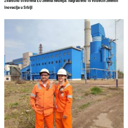
Zvanično otvorena EU zelena nedelja: nagrađeno 15 vodećih zelenih
inovacija u Srbiji