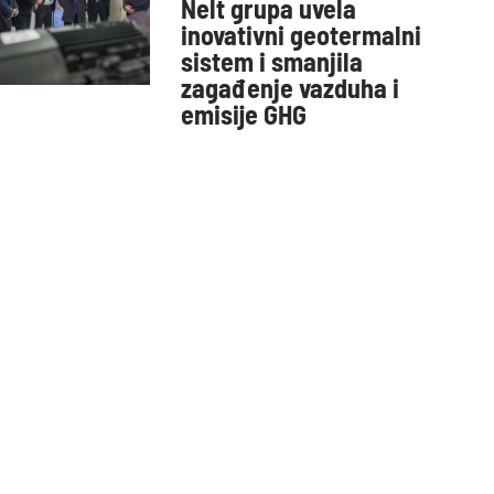
Nelt grupa uvela
inovativni geotermalni
sistem i smanjila
zagađenje vazduha i
emisije GHG