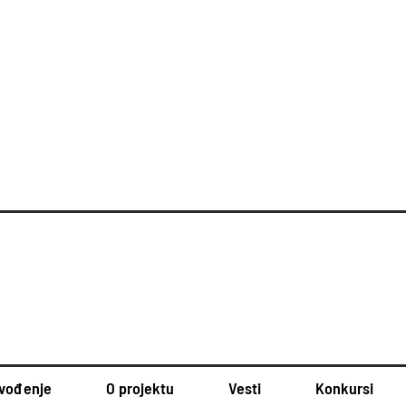
vođenje
O projektu
Vesti
Konkursi