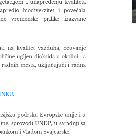
etacijom i unapređenju kvaliteta
predio biodiverzitet i povećala
mne vremenske prilike izazvane
ati na kvalitet vazduha, očuvanje
ličine ugljen-dioksida u okolini, a
h radnih mesta, uključujući i radna
INKU
.
nsijsku podršku Evropske unije i u
dine, sprovodi UNDP, u saradnji sa
ankom i Vladom Švajcarske.