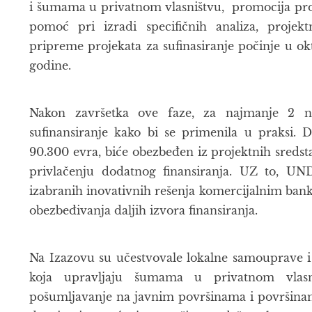
i šumama u privatnom vlasništvu, promocija proizv
pomoć pri izradi specifičnih analiza, projek
pripreme projekata za sufinasiranje počinje u o
godine.
Nakon završetka ove faze, za najmanje 2 na
sufinansiranje kako bi se primenila u praksi. D
90.300 evra, biće obezbeđen iz projektnih sredst
privlačenju dodatnog finansiranja. UZ to, UND
izabranih inovativnih rešenja komercijalnim bank
obezbeđivanja daljih izvora finansiranja.
Na Izazovu su učestvovale lokalne samouprave i
koja upravljaju šumama u privatnom vlasn
pošumljavanje na javnim površinama i površinam