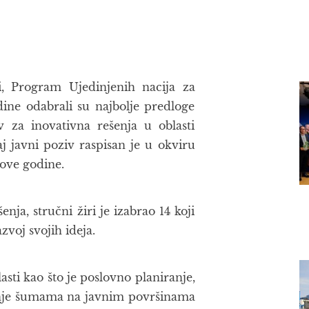
i, Program Ujedinjenih nacija za
dine odabrali su najbolje predloge
v za inovativna rešenja u oblasti
j javni poziv raspisan je u okviru
ove godine.
ja, stručni žiri je izabrao 14 koji
zvoj svojih ideja.
asti kao što je poslovno planiranje,
janje šumama na javnim površinama