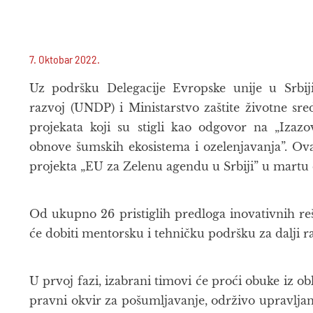
7. Oktobar 2022.
Uz podršku Delegacije Evropske unije u Srbij
razvoj (UNDP) i Ministarstvo zaštite životne sre
projekata koji su stigli kao odgovor na „Izazo
obnove šumskih ekosistema i ozelenjavanja”. Ova
projekta „EU za Zelenu agendu u Srbiji” u martu 
Od ukupno 26 pristiglih predloga inovativnih rešen
će dobiti mentorsku i tehničku podršku za dalji ra
U prvoj fazi, izabrani timovi će proći obuke iz obl
pravni okvir za pošumljavanje, održivo upravl