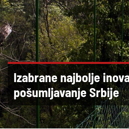
Izabrane najbolje inova
pošumljavanje Srbije