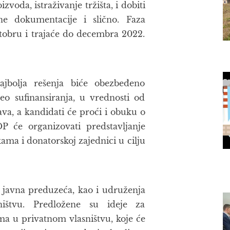
oda, istraživanje tržišta, i dobiti
tne dokumentacije i slično. Faza
ktobru i trajaće do decembra 2022.
jbolja rešenja biće obezbeđeno
eo sufinansiranja, u vrednosti od
ava, a kandidati će proći i obuku o
P će organizovati predstavljanje
ama i donatorskoj zajednici u cilju
 javna preduzeća, kao i udruženja
ištvu. Predložene su ideje za
a u privatnom vlasništvu, koje će