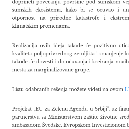
doprineti povećanju površine pod šumskom veg
šumskih ekosistema, kako bi se očuvao i una
otpornost na prirodne katastrofe i ekstre
klimatskim promenama.
Realizacija ovih ideja takođe će pozitivno utic
kvaliteta poljoprivrednog zemljišta i smanjenje ko
takođe će dovesti i do očuvanja i kreiranja novi
mesta za marginalizovane grupe.
Listu odabranih rešenja možete videti na ovom
L
Projekat „EU za Zelenu Agendu u Srbiji”, uz fina
partnerstvu sa Ministarstvom zaštite životne sre
ambasadom Švedske, Evropskom Investicionom b