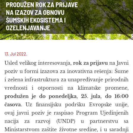
PRODUŽEN ROK ZA PRIJAVE
NA IZAZOV ZA OBNOVU
ŠUMSKIH EKOSISTEMA I
OZELENJAVANJE
13. Jul 2022.
Usled velikog interesovanja,
rok
za prijavu
na Javni
poziv u formi izazova za inovativna rešenja: Šume
i zelena infrastruktura za unapređivanje prirodnih
vrednosti i otpornosti na klimatske promene,
produžen je do ponedeljka
,
25. jula
,
do 16:00
časova
. Uz finansijsku podršku Evropske unije,
ovaj javni poziv je raspisao Program Ujedinjenih
nacija za razvoj (UNDP) u partnerstvu sa
Ministarstvom zaštite životne sredine, i u saradnji