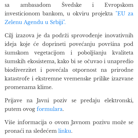
sa ambasadom Švedske i Evropskom
investicionom bankom, u okviru projekta
"EU za
Zelenu Agendu u Srbiji".
Cilj izazova je da podrži sprovođenje inovativnih
ideja koje će doprineti povećanju površina pod
šumskom vegetacijom i poboljšanju kvaliteta
šumskih ekosistema, kako bi se očuvao i unapredio
biodiverzitet i povećala otpornost na prirodne
katastrofe i ekstremne vremenske prilike izazvane
promenama klime.
Prijave na Javni poziv se predaju elektronski,
putem ovog
formulara
.
Više informacija o ovom Javnom pozivu može se
pronaći na sledećem
linku
.