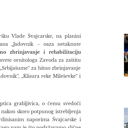
ku Vlade Švajcarske, na planini
đana „Jadovnik – oaza netaknute
no zbrinjavanje i rehabilitaciju
avete ornitologa Zavoda za zaštitu
P „Srbijašume“ za hitno zbrinjavanje
adovnik“, „Klisura reke Mileševke“ i
ptica grabljivica, o čemu svedoči
 nakon skoro potpunog istrebljenja
rdinisanim naporima Švajcarske i
rago nam je što podržavamo slične