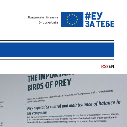
Ovaj projekat finansira
Evropska Unija
RS/
EN