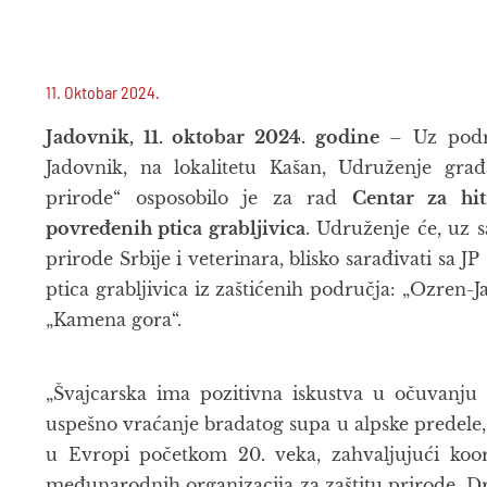
11. Oktobar 2024.
Jadovnik, 11. oktobar 2024. godine
– Uz podrš
Jadovnik, na lokalitetu Kašan, Udruženje gra
prirode“ osposobilo je za rad
Centar za hit
povređenih ptica grabljivica
. Udruženje će, uz s
prirode Srbije i veterinara, blisko sarađivati sa J
ptica grabljivica iz zaštićenih područja: „Ozren-J
„Kamena gora“.
„Švajcarska ima pozitivna iskustva u očuvanju 
uspešno vraćanje bradatog supa u alpske predele,
u Evropi početkom 20. veka, zahvaljujući koo
međunarodnih organizacija za zaštitu prirode. D