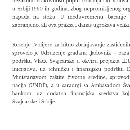
nezakonitih aktivnosti poput trovanja i krivolov
u Srbiji 1960-ih godina, zbog nepromišljenog o
napada na stoku. U međuvremenu, bacanje 
zabranjeno, ali ova praksa i danas ugrožava veliki 
Rešenje „Volijere za hitno zbrinjavanje zaštićeni
sprovelo je Udruženje građana „Jadovnik – oaza 
podršku Vlade Švajcarske u okviru projekta „E
inicijativu, uz tehničku i finansijsku podršku 
Ministarstvom zaštite životne sredine, sprovo
nacija (UNDP), a u saradnji sa Ambasadom Šv
bankom, uz dodatna finansijska sredstva koj
Švajcarske i Srbije.