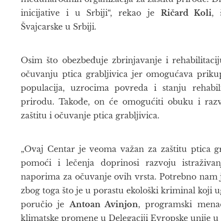
inicijative i u Srbiji“, rekao je
Ričard Koli
,
Švajcarske u Srbiji.
Osim što obezbeđuje zbrinjavanje i rehabilitaci
očuvanju ptica grabljivica jer omogućava prikup
populacija, uzrocima povreda i stanju rehabi
prirodu. Takođe, on će omogućiti obuku i razv
zaštitu i očuvanje ptica grabljivica.
„Ovaj Centar je veoma važan za zaštitu ptica gr
pomoći i lečenja doprinosi razvoju istraživa
naporima za očuvanje ovih vrsta. Potrebno nam je
zbog toga što je u porastu ekološki kriminal koji u
poručio je
Antoan Avinjon
, programski menad
klimatske promene u Delegaciji Evropske unije u S