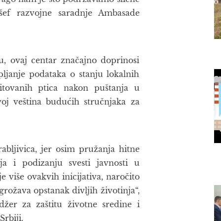
 šef razvojne saradnje Ambasade
ju, ovaj centar značajno doprinosi
ljanje podataka o stanju lokalnih
litovanih ptica nakon puštanja u
oj veština budućih stručnjaka za
abljivica, jer osim pružanja hitne
nja i podizanju svesti javnosti u
 više ovakvih inicijativa, naročito
grožava opstanak divljih životinja“,
žer za zaštitu životne sredine i
rbiji.