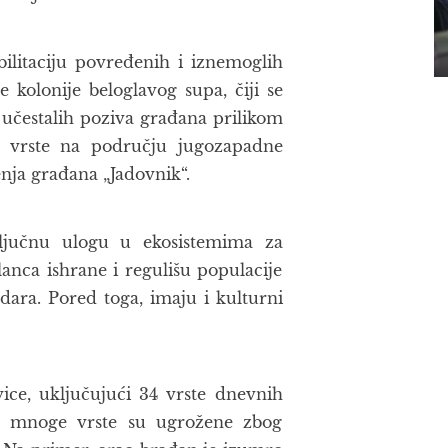
ilitaciju povređenih i iznemoglih
e kolonije beloglavog supa, čiji se
g učestalih poziva građana prilikom
e vrste na području jugozapadne
nja građana „Jadovnik“.
u ključnu ulogu u ekosistemima za
anca ishrane i regulišu populacije
dara. Pored toga, imaju i kulturni
vice, uključujući 34 vrste dnevnih
ost, mnoge vrste su ugrožene zbog