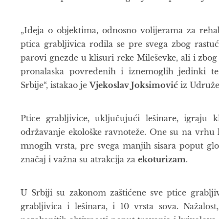
„Ideja o objektima, odnosno volijerama za rehab
ptica grabljivica rodila se pre svega zbog rastuć
parovi gnezde u klisuri reke Mileševke, ali i zbo
pronalaska povređenih i iznemoglih jedinki t
Srbije“, istakao je
Vjekoslav Joksimović
iz Udruže
Ptice grabljivice, uključujući lešinare, igraj
održavanje ekološke ravnoteže. One su na vrhu l
mnogih vrsta, pre svega manjih sisara poput glo
značaj i važna su atrakcija za
ekoturizam
.
U Srbiji su zakonom zaštićene sve ptice grablji
grabljivica i lešinara, i 10 vrsta sova. Nažal