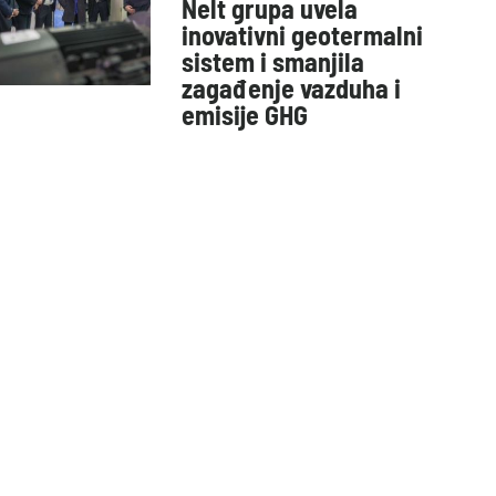
Nelt grupa uvela
inovativni geotermalni
sistem i smanjila
zagađenje vazduha i
emisije GHG